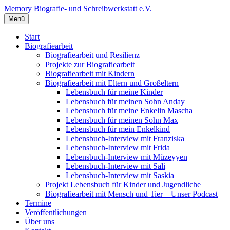
Zum
Memory Biografie- und Schreibwerkstatt e.V.
Inhalt
Menü
überspringen
Start
Biografiearbeit
Biografiearbeit und Resilienz
Projekte zur Biografiearbeit
Biografiearbeit mit Kindern
Biografiearbeit mit Eltern und Großeltern
Lebensbuch für meine Kinder
Lebensbuch für meinen Sohn Anday
Lebensbuch für meine Enkelin Mascha
Lebensbuch für meinen Sohn Max
Lebensbuch für mein Enkelkind
Lebensbuch-Interview mit Franziska
Lebensbuch-Interview mit Frida
Lebensbuch-Interview mit Müzeyyen
Lebensbuch-Interview mit Sali
Lebensbuch-Interview mit Saskia
Projekt Lebensbuch für Kinder und Jugendliche
Biografiearbeit mit Mensch und Tier – Unser Podcast
Termine
Veröffentlichungen
Über uns